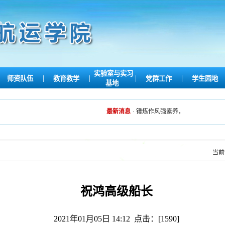
实验室与实习
|
|
|
|
师资队伍
教育教学
党群工作
学生园地
基地
最新消息
·
锤炼作风强素养，英姿飒爽展风采——
当
祝鸿高级船长
2021年01月05日 14:12 点击：[
1590
]