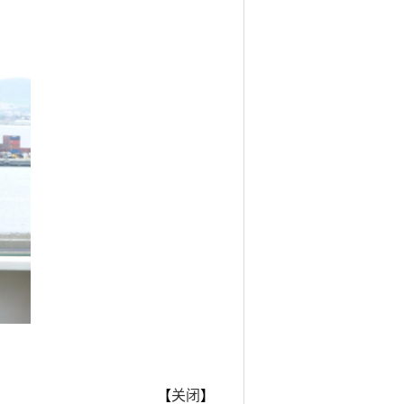
【
关闭
】