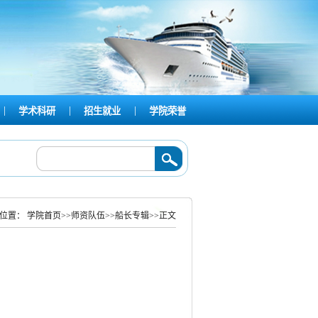
|
|
|
学术科研
招生就业
学院荣誉
航运学院开展2025-2026学年第二学期半军事管理队列会操暨内务整理比赛
2026/
前位置：
学院首页
>>
师资队伍
>>
船长专辑
>>
正文