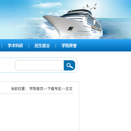
|
|
|
学术科研
招生就业
学院荣誉
——航运学院开展2025-2026学年第二学期半军事管理队列会操暨内务整理比赛
2
当前位置：
学院首页
>>
下载专区
>>
正文