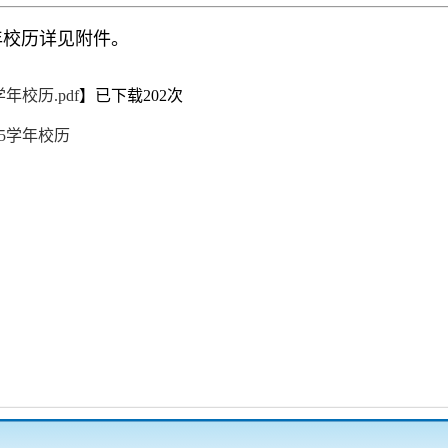
学年校历详见附件。
学年校历.pdf
】已下载
202
次
25学年校历