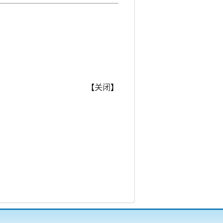
【
关闭
】