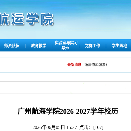
实验室与实习
|
|
|
|
师资队伍
教育教学
党群工作
学生园地
基地
最新消息
·
锤炼作风强素养，英姿飒爽展风采
广州航海学院2026-2027学年校历
2026年06月05日 15:37 点击：[
167
]